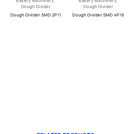
Bakery Machinery
,
Bakery Machinery
,
Dough Divider
Dough Divider
Dough Divider SMD 2P/1
Dough Divider SMD 4P/6
M-