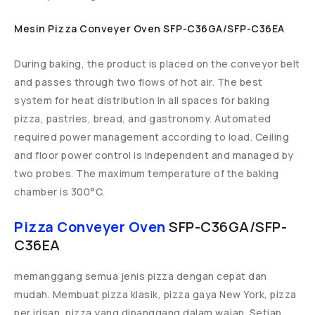
Mesin Pizza Conveyer Oven SFP-C36GA/SFP-C36EA
During baking, the product is placed on the conveyor belt
and passes through two flows of hot air. The best
system for heat distribution in all spaces for baking
pizza, pastries, bread, and gastronomy. Automated
required power management according to load. Ceiling
and floor power control is independent and managed by
two probes. The maximum temperature of the baking
chamber is 300°C.
Pizza Conveyer Oven
SFP-C36GA/SFP-
C36EA
memanggang semua jenis pizza dengan cepat dan
mudah. Membuat pizza klasik, pizza gaya New York, pizza
per irisan, pizza yang dipanggang dalam wajan. Setiap