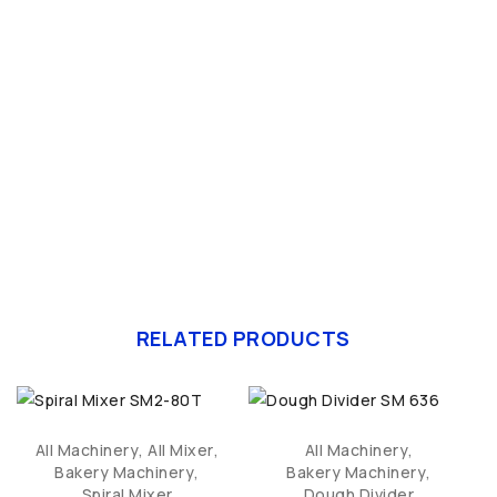
E
RELATED PRODUCTS
All Machinery
,
All Mixer
,
All Machinery
,
Bakery Machinery
,
Bakery Machinery
,
Spiral Mixer
Dough Divider