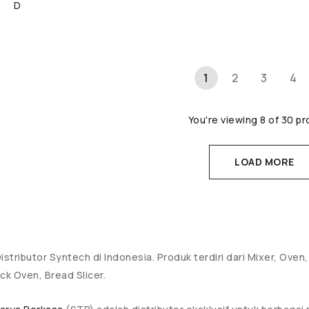
D
1
2
3
4
You're viewing 8 of 30 p
LOAD MORE
istributor Syntech di Indonesia. Produk terdiri dari Mixer, Ov
ck Oven, Bread Slicer.