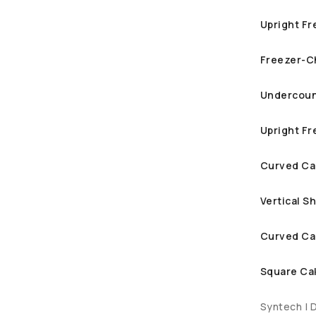
Upright Fr
Freezer-Ch
Undercoun
Upright Fr
Curved Ca
Vertical 
Curved Ca
Square Ca
Syntech | 