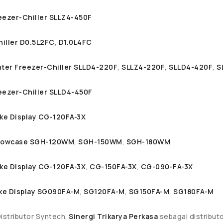
eezer-Chiller SLLZ4-450F
iller D0.5L2FC
,
D1.0L4FC
ter Freezer-Chiller SLLD4-220F
,
SLLZ4-220F
,
SLLD4-420F
,
S
eezer-Chiller SLLD4-450F
ke Display CG-120FA-3X
Showcase SGH-120WM
,
SGH-150WM
,
SGH-180WM
ke Display CG-120FA-3X
,
CG-150FA-3X
,
CG-090-FA-3X
ke Display SG090FA-M
,
SG120FA-M
,
SG150FA-M
,
SG180FA-M
Distributor Syntech.
Sinergi Trikarya Perkasa
sebagai distribut