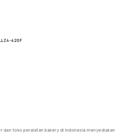
LLZ4-420F
or dan toko peralatan bakery di Indonesia menyediakan