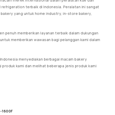
i macam merek internasional dalam peralatan kue dan
frigeration terbaik di Indonesia. Peralatan ini sangat
bakery yang untuk home industry, in-store bakery,
men penuh memberikan layanan terbaik dalam dukungan
i untuk memberikan wawasan bagi pelanggan kami dalam
di Indonesia menyediakan berbagai macam bakery
 produk kami dan melihat beberapa jenis produk kami
-1600F