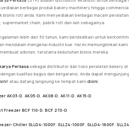
karya Perkasa
(STP) adalah distributor eksklusif untuk berbaga
yediakan berbagai produk bakery machinery hingga commercial re
k bisnis roti anda. Kami menyediakan berbagai macam peralatan 
, supermarket chain, pabrik roti dan lain sebagainya.
galaman lebih dari 30 tahun, kami berdedikasi untuk berkomit
n mendalam mengenai industri kue. Hal ini memungkinkan kam
embuat adonan, terutama kebutuhan bisnis mereka.
ikarya Perkasa
sebagai distributor dan toko peralatan bakery 
dengan kualitas bagus dan bergaransi, Anda dapat mengunjungi
sini!
atau datang langsung ke tempat kami
disini.
zer AK03-D
,
AK05-D
,
AK08-D
,
AK11-D
,
AK15-D
ast Freezer BCF 110-D
,
BCF 270-D
eezer-Chiller SLLD4-1000F
,
SLLZ4-1000F
,
SLLD4-1600F
,
SLLZ4