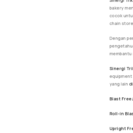
Sinergi Tri
bakery men
cocok untu
chain store
Dengan pen
pengetahua
membantu m
Sinergi Tr
equipment 
yang lain
di
Blast Free
Roll-in Bl
Upright Fr