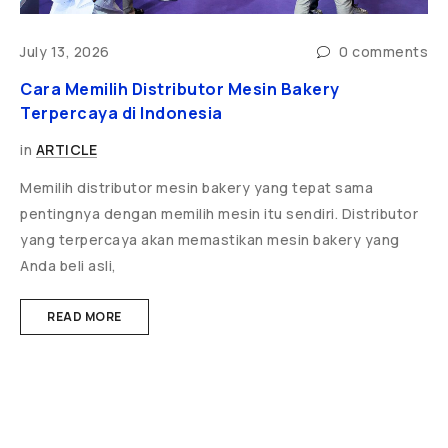
ts
July 13, 2026
0 comments
J
Cara Memilih Distributor Mesin Bakery
5
Terpercaya di Indonesia
d
in
ARTICLE
i
Memilih distributor mesin bakery yang tepat sama
P
pentingnya dengan memilih mesin itu sendiri. Distributor
T
yang terpercaya akan memastikan mesin bakery yang
r
Anda beli asli,
READ MORE