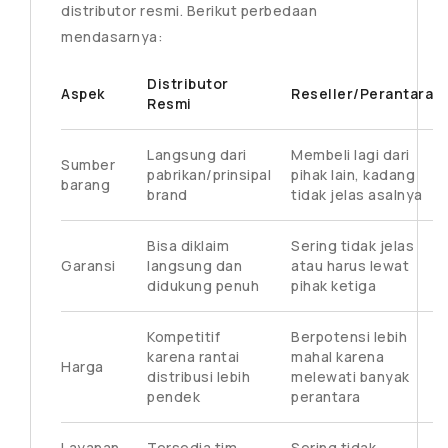
distributor resmi. Berikut perbedaan
mendasarnya:
Distributor
Aspek
Reseller/Perantara
Resmi
Langsung dari
Membeli lagi dari
Sumber
pabrikan/prinsipal
pihak lain, kadang
barang
brand
tidak jelas asalnya
Bisa diklaim
Sering tidak jelas
Garansi
langsung dan
atau harus lewat
didukung penuh
pihak ketiga
Kompetitif
Berpotensi lebih
karena rantai
mahal karena
Harga
distribusi lebih
melewati banyak
pendek
perantara
Layanan
Tersedia tim
Sering tidak