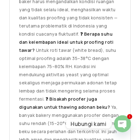
baker harus mengandalkan kondisi ruangan
yang tidak selalu ideal, menghasilkan waktu
dan kualitas proofing yang tidak konsisten —
terutama problematik di Indonesia yang
kondisi cuacanya fluktuatif.
❓ Berapa suhu
dan kelembapan ideal untuk proofing roti
tawar?
Untuk roti tawar (white bread), suhu
optimal proofing adalah 35–38°C dengan
kelembapan 75–80% RH. Kondisi ini
mendukung aktivitas yeast yang optimal
sekaligus menjaga permukaan adonan tetap
lembap dan tidak mengering selama proses
fermentasi.
❓ Bisakah proofer juga
digunakan untuk thawing adonan beku?
Ya,
banyak bakery menggunakan proofer dengan
1
Hubungi kami
suhu rendah (15–20°C) untuk thawing adonan
beku secara perlahan dan terkontrol. Ini jauh
OPEN
lebih aman dan menghasilkan kualitas yang