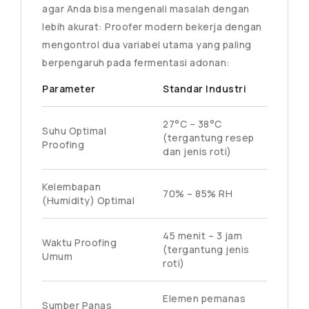
agar Anda bisa mengenali masalah dengan
lebih akurat: Proofer modern bekerja dengan
mengontrol dua variabel utama yang paling
berpengaruh pada fermentasi adonan:
Parameter
Standar Industri
27°C – 38°C
Suhu Optimal
(tergantung resep
Proofing
dan jenis roti)
Kelembapan
70% – 85% RH
(Humidity) Optimal
45 menit – 3 jam
Waktu Proofing
(tergantung jenis
Umum
roti)
Elemen pemanas
Sumber Panas