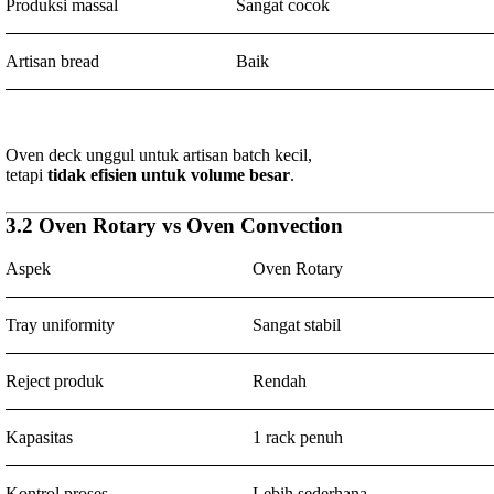
Produksi massal
Sangat cocok
Artisan bread
Baik
Oven deck unggul untuk artisan batch kecil,
tetapi
tidak efisien untuk volume besar
.
3.2 Oven Rotary vs Oven Convection
Aspek
Oven Rotary
Tray uniformity
Sangat stabil
Reject produk
Rendah
Kapasitas
1 rack penuh
Kontrol proses
Lebih sederhana