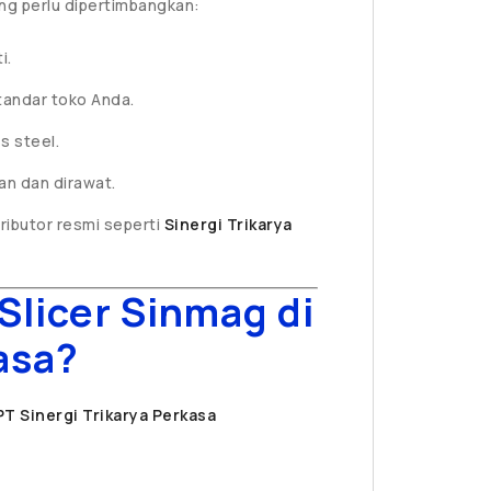
ng perlu dipertimbangkan:
i.
tandar toko Anda.
s steel.
an dan dirawat.
ributor resmi seperti
Sinergi Trikarya
licer Sinmag di
asa?
PT Sinergi Trikarya Perkasa