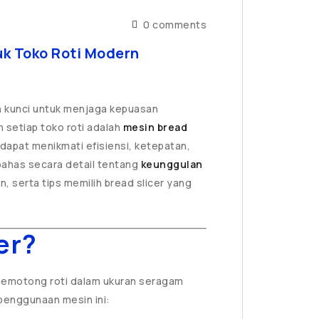
0 comments
uk Toko Roti Modern
h kunci untuk menjaga kepuasan
h setiap toko roti adalah
mesin bread
i dapat menikmati efisiensi, ketepatan,
mbahas secara detail tentang
keunggulan
, serta tips memilih bread slicer yang
er?
memotong roti dalam ukuran seragam
penggunaan mesin ini: