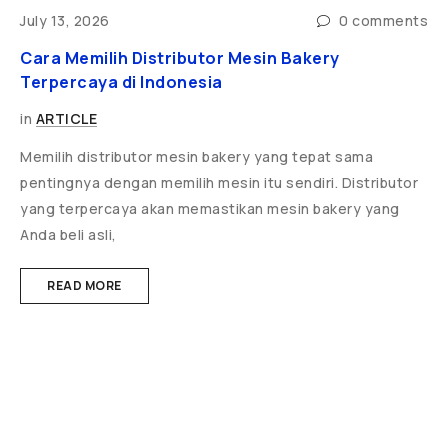
ts
July 13, 2026
0 comments
J
Cara Memilih Distributor Mesin Bakery
5
Terpercaya di Indonesia
d
in
ARTICLE
i
Memilih distributor mesin bakery yang tepat sama
P
pentingnya dengan memilih mesin itu sendiri. Distributor
T
yang terpercaya akan memastikan mesin bakery yang
r
Anda beli asli,
READ MORE