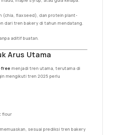
madu, maple syrup, atau gula kelapa.
an (chia, flaxseed), dan protein plant-
 dari tren bakery di tahun mendatang.
pa aditif buatan.
uk Arus Utama
-free
menjadi tren utama, terutama di
in mengikuti tren 2025 perlu
 flour
 memuaskan, sesuai prediksi tren bakery