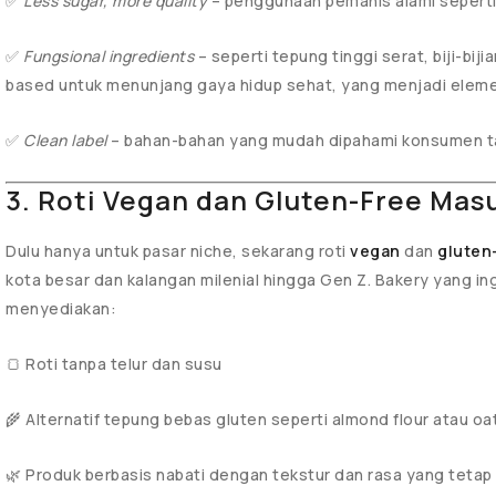
✅
Less sugar, more quality
– penggunaan pemanis alami seperti 
✅
Fungsional ingredients
– seperti tepung tinggi serat, biji-biji
based untuk menunjang gaya hidup sehat, yang menjadi elemen
✅
Clean label
– bahan-bahan yang mudah dipahami konsumen tan
3. Roti Vegan dan Gluten-Free Mas
Dulu hanya untuk pasar niche, sekarang roti
vegan
dan
gluten
kota besar dan kalangan milenial hingga Gen Z. Bakery yang ing
menyediakan:
🍞 Roti tanpa telur dan susu
🌾 Alternatif tepung bebas gluten seperti almond flour atau oat
🌿 Produk berbasis nabati dengan tekstur dan rasa yang tetap