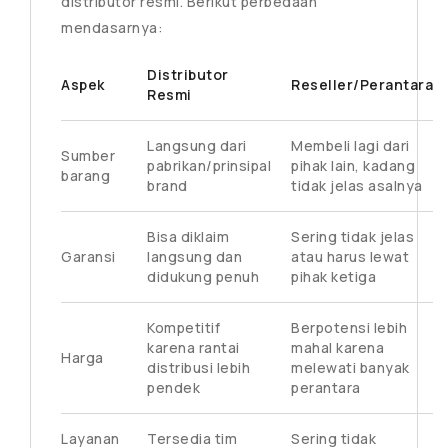
distributor resmi. Berikut perbedaan
mendasarnya:
Distributor
Aspek
Reseller/Perantara
Resmi
Langsung dari
Membeli lagi dari
Sumber
pabrikan/prinsipal
pihak lain, kadang
barang
brand
tidak jelas asalnya
Bisa diklaim
Sering tidak jelas
Garansi
langsung dan
atau harus lewat
didukung penuh
pihak ketiga
Kompetitif
Berpotensi lebih
karena rantai
mahal karena
Harga
distribusi lebih
melewati banyak
pendek
perantara
Layanan
Tersedia tim
Sering tidak