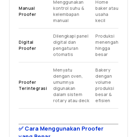
Menggunakan
Home
Manual
kontrol suhu &
baker atau
Proofer
kelembapan
usaha
manual
kecil
Dilengkapi panel
Produksi
Digital
digital dan
menengah
Proofer
pengaturan
hingga
otomatis
besar
Menyatu
Bakery
dengan oven,
dengan
Proofer
umumnya
volume
Terintegrasi
digunakan
produksi
dalam sistem
besar &
rotary atau deck
efisien
✅ Cara Menggunakan Proofer
yang Benar