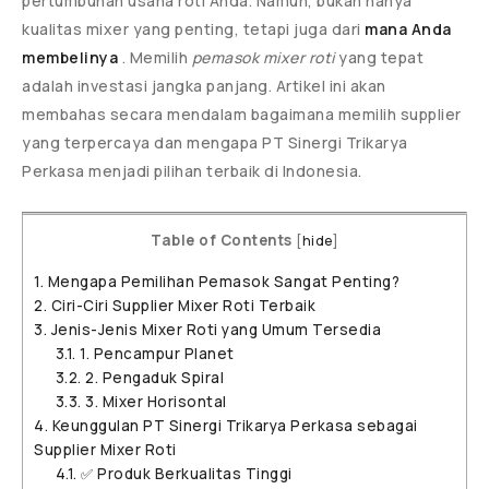
pertumbuhan usaha roti Anda. Namun, bukan hanya
kualitas mixer yang penting, tetapi juga dari
mana Anda
membelinya
. Memilih
pemasok mixer roti
yang tepat
adalah investasi jangka panjang. Artikel ini akan
membahas secara mendalam bagaimana memilih supplier
yang terpercaya dan mengapa PT Sinergi Trikarya
Perkasa menjadi pilihan terbaik di Indonesia.
Table of Contents
[
hide
]
1.
Mengapa Pemilihan Pemasok Sangat Penting?
2.
Ciri-Ciri Supplier Mixer Roti Terbaik
3.
Jenis-Jenis Mixer Roti yang Umum Tersedia
3.1.
1. Pencampur Planet
3.2.
2. Pengaduk Spiral
3.3.
3. Mixer Horisontal
4.
Keunggulan PT Sinergi Trikarya Perkasa sebagai
Supplier Mixer Roti
4.1.
✅ Produk Berkualitas Tinggi