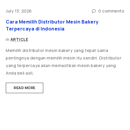
ts
July 13, 2026
0 comments
J
Cara Memilih Distributor Mesin Bakery
5
Terpercaya di Indonesia
d
in
ARTICLE
i
Memilih distributor mesin bakery yang tepat sama
P
pentingnya dengan memilih mesin itu sendiri. Distributor
T
yang terpercaya akan memastikan mesin bakery yang
r
Anda beli asli,
READ MORE