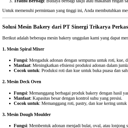
Tradisi Berbagi
: Budaya berbagi takjil atau makanan ringan 
Untuk memenuhi permintaan yang tinggi ini, Anda membutuhkan mesin
Solusi Mesin Bakery dari PT Sinergi Trikarya Per
Berikut adalah beberapa mesin bakery unggulan kami yang dapat m
1. Mesin Spiral Mixer
Fungsi
: Mengaduk adonan dengan sempurna untuk roti, kue, da
Manfaat
: Meningkatkan efisiensi produksi adonan dalam jumla
Cocok untuk
: Produksi roti dan kue untuk buka puasa dan sah
2. Mesin Deck Oven
Fungsi
: Memanggang berbagai produk bakery dengan hasil yan
Manfaat
: Kapasitas besar dengan kontrol suhu yang presisi.
Cocok untuk
: Memanggang roti, pastry, dan kue kering untuk
3. Mesin Dough Moulder
Fungsi
: Membentuk adonan menjadi bulat, oval, atau lonjong s