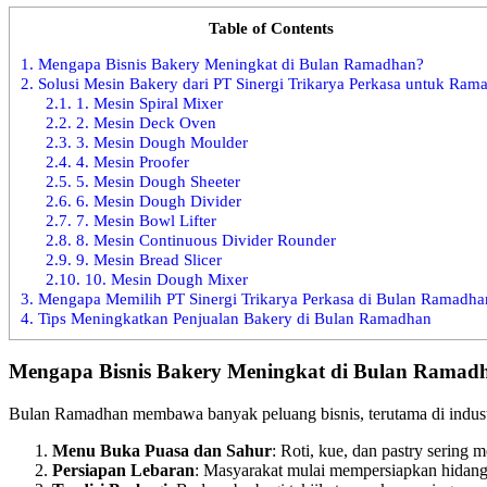
Table of Contents
1.
Mengapa Bisnis Bakery Meningkat di Bulan Ramadhan?
2.
Solusi Mesin Bakery dari PT Sinergi Trikarya Perkasa untuk Ram
2.1.
1. Mesin Spiral Mixer
2.2.
2. Mesin Deck Oven
2.3.
3. Mesin Dough Moulder
2.4.
4. Mesin Proofer
2.5.
5. Mesin Dough Sheeter
2.6.
6. Mesin Dough Divider
2.7.
7. Mesin Bowl Lifter
2.8.
8. Mesin Continuous Divider Rounder
2.9.
9. Mesin Bread Slicer
2.10.
10. Mesin Dough Mixer
3.
Mengapa Memilih PT Sinergi Trikarya Perkasa di Bulan Ramadha
4.
Tips Meningkatkan Penjualan Bakery di Bulan Ramadhan
Mengapa Bisnis Bakery Meningkat di Bulan Ramad
Bulan Ramadhan membawa banyak peluang bisnis, terutama di indust
Menu Buka Puasa dan Sahur
: Roti, kue, dan pastry sering 
Persiapan Lebaran
: Masyarakat mulai mempersiapkan hidang