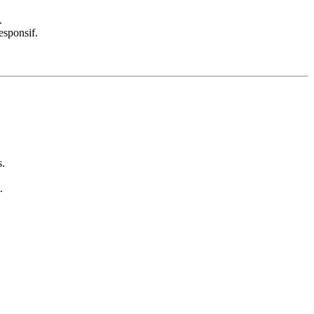
.
sponsif.
s.
.