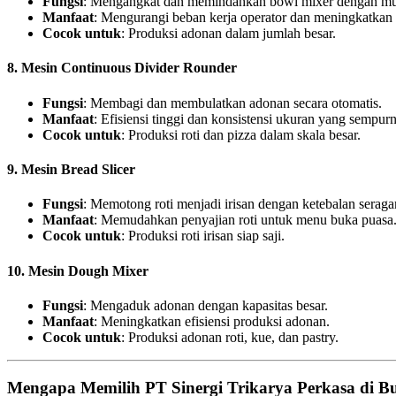
Fungsi
: Mengangkat dan memindahkan bowl mixer dengan m
Manfaat
: Mengurangi beban kerja operator dan meningkatkan
Cocok untuk
: Produksi adonan dalam jumlah besar.
8. Mesin Continuous Divider Rounder
Fungsi
: Membagi dan membulatkan adonan secara otomatis.
Manfaat
: Efisiensi tinggi dan konsistensi ukuran yang sempurn
Cocok untuk
: Produksi roti dan pizza dalam skala besar.
9. Mesin Bread Slicer
Fungsi
: Memotong roti menjadi irisan dengan ketebalan serag
Manfaat
: Memudahkan penyajian roti untuk menu buka puasa
Cocok untuk
: Produksi roti irisan siap saji.
10. Mesin Dough Mixer
Fungsi
: Mengaduk adonan dengan kapasitas besar.
Manfaat
: Meningkatkan efisiensi produksi adonan.
Cocok untuk
: Produksi adonan roti, kue, dan pastry.
Mengapa Memilih PT Sinergi Trikarya Perkasa di 