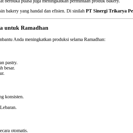
saat berbuka puasa juga meningkatkan permintaan produk bakery.
 bakery yang handal dan efisien. Di sinilah
PT Sinergi Trikarya P
kasa untuk Ramadhan
embantu Anda meningkatkan produksi selama Ramadhan:
n pastry.
h besar.
ur.
g konsisten.
 Lebaran.
ecara otomatis.