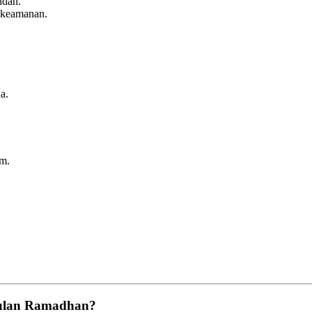
udah.
 keamanan.
a.
am.
.
Bulan Ramadhan?