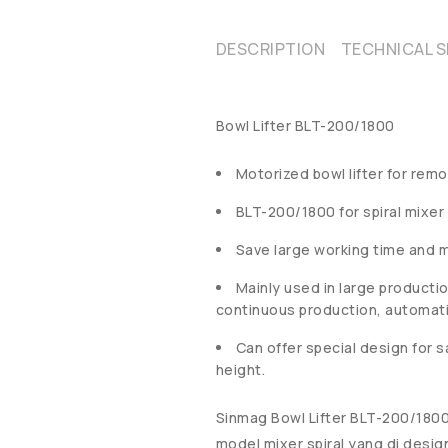
DESCRIPTION
TECHNICAL S
Bowl Lifter BLT-200/1800
Motorized bowl lifter for rem
BLT-200/1800 for spiral mixe
Save large working time and 
Mainly used in large producti
continuous production, automatic
Can offer special design for sa
height.
Sinmag Bowl Lifter BLT-200/18
model mixer spiral yang di des