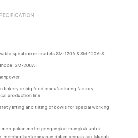
PECIFICATION
ovable spiral mixer models SM-120A & SM-120A-S.
r model SM-200AT.
manpower.
on bakery or big food manufacturing factory,
al production line.
fety lifting and tilting of bowls for special working
00 merupakan motor pengangkat mangkuk untuk
ign, memberikan keamanan dalam pemakaian. Mudah