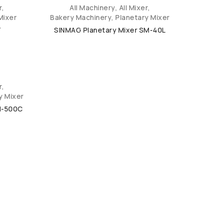
r
,
All Machinery
,
All Mixer
,
Mixer
Bakery Machinery
,
Planetary Mixer
T
SINMAG Planetary Mixer SM-40L
r
,
y Mixer
M-500C