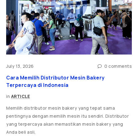
ts
July 13, 2026
0 comments
J
Cara Memilih Distributor Mesin Bakery
5
Terpercaya di Indonesia
d
in
ARTICLE
i
Memilih distributor mesin bakery yang tepat sama
P
pentingnya dengan memilih mesin itu sendiri. Distributor
T
yang terpercaya akan memastikan mesin bakery yang
r
Anda beli asli,