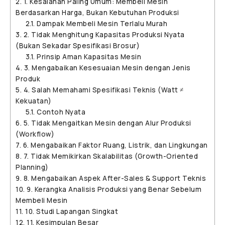
2.
1. Kesalahan Paling Umum: Membeli Mesin
Berdasarkan Harga, Bukan Kebutuhan Produksi
2.1.
Dampak Membeli Mesin Terlalu Murah
3.
2. Tidak Menghitung Kapasitas Produksi Nyata
(Bukan Sekadar Spesifikasi Brosur)
3.1.
Prinsip Aman Kapasitas Mesin
4.
3. Mengabaikan Kesesuaian Mesin dengan Jenis
Produk
5.
4. Salah Memahami Spesifikasi Teknis (Watt ≠
Kekuatan)
5.1.
Contoh Nyata
6.
5. Tidak Mengaitkan Mesin dengan Alur Produksi
(Workflow)
7.
6. Mengabaikan Faktor Ruang, Listrik, dan Lingkungan
8.
7. Tidak Memikirkan Skalabilitas (Growth-Oriented
Planning)
9.
8. Mengabaikan Aspek After-Sales & Support Teknis
10.
9. Kerangka Analisis Produksi yang Benar Sebelum
Membeli Mesin
11.
10. Studi Lapangan Singkat
12.
11. Kesimpulan Besar