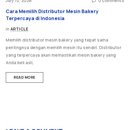
ts
July 13, 2026
0 comments
J
Cara Memilih Distributor Mesin Bakery
5
Terpercaya di Indonesia
d
in
ARTICLE
i
Memilih distributor mesin bakery yang tepat sama
P
pentingnya dengan memilih mesin itu sendiri. Distributor
T
yang terpercaya akan memastikan mesin bakery yang
r
Anda beli asli,
READ MORE