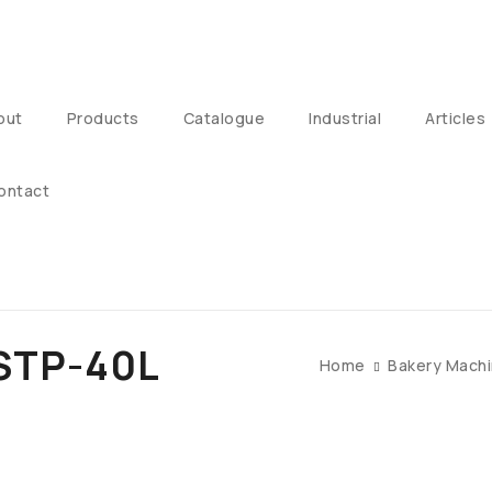
out
Products
Catalogue
Industrial
Articles
ontact
STP-40L
Home
Bakery Machi