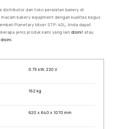
 distributor dan toko peralatan bakery di
i macam bakery equipment dengan kualitas bagus
 membeli Planetary Mixer STP-40L
,
Anda dapat
berapa jenis produk kami yang lain
disini!
atau
i
disini.
0.75 kW, 220 V
162 kg
620 x 640 x 1070 mm