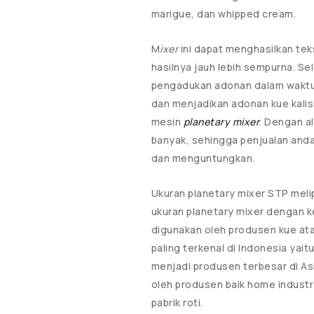
marigue, dan whipped cream.
M
ixer
ini dapat menghasilkan tek
hasilnya jauh lebih sempurna. Sel
pengadukan adonan dalam waktu y
dan menjadikan adonan kue kalis
mesin
planetary mixer
.
Dengan al
banyak, sehingga penjualan anda
dan menguntungkan.
Ukuran planetary mixer STP meli
ukuran planetary mixer dengan k
digunakan oleh produsen kue atau
paling terkenal di Indonesia yait
menjadi produsen terbesar di As
oleh produsen baik home industry
pabrik roti.